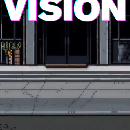
V
I
S
I
O
N